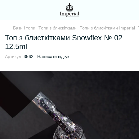
Бази і топи
Топи з блискітками
Топи з блискітками Imperial
Топ з блисткітками Snowflex № 02
12.5ml
Артикул:
3562
Написати відгук