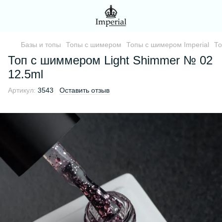
Базы и топы
Топы с шимером
Топы с шимером Imperial
То
Топ с шиммером Light Shimmer № 02
12.5ml
Артикул:
3543
Оставить отзыв