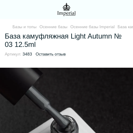
Базы и топы
Осенние базы
Осенние базы Imperial
База ка
База камуфляжная Light Autumn №
03 12.5ml
Артикул:
3483
Оставить отзыв