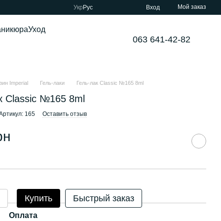
Мой заказ
Укр
Рус
Вход
аникюра
Уход
063 641-42-82
ин Imperial
Гель-лаки
Гель-лак Classic №165 8ml
к Classic №165 8ml
Артикул: 165
Оставить отзыв
рн
Купить
Быстрый заказ
Оплата