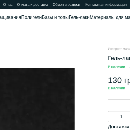
О нас
Оплата и доставка
Обмен и возврат
Контактная информация
ращивания
Полигели
Базы и топы
Гель-лаки
Материалы для м
Интернет магаз
Гель-ла
В наличии
130 г
В наличии
Доставка