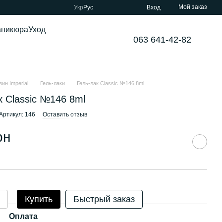
Мой заказ
Укр
Рус
Вход
аникюра
Уход
063 641-42-82
ин Imperial
Гель-лаки
Гель-лак Classic №146 8ml
к Classic №146 8ml
Артикул: 146
Оставить отзыв
рн
Купить
Быстрый заказ
Оплата