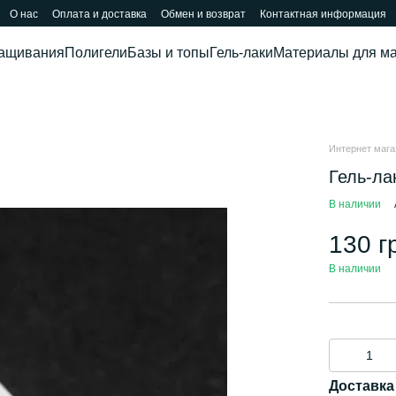
О нас
Оплата и доставка
Обмен и возврат
Контактная информация
ращивания
Полигели
Базы и топы
Гель-лаки
Материалы для м
Интернет магаз
Гель-ла
В наличии
130 г
В наличии
Доставка