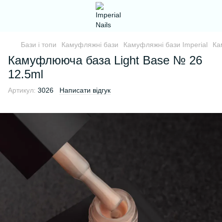
Бази і топи
Камуфляжні бази
Камуфляжні бази Imperial
Ка
Камуфлююча база Light Base № 26
12.5ml
Артикул:
3026
Написати відгук